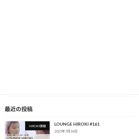
FM（88.1）毎週金曜日 19:00〜19:30 4回目の
ゲストはわちみなみ (タレント・ […]
続きを読む
ゲスト3人目 安井友梨さん(ビキニフィッ
メディア
トネス世界王者)
2025年5月2日
Ratiaのブランド認知を高めるSNSプロモーショ
ンGolden Rule of Beauty 〜 美の鉄則 〜 Lucky
FM（88.1）毎週金曜日 19:00〜19:30 3人目の
ゲストはゲスト3人目 安井友梨さ […]
続きを読む
最近の投稿
LOUNGE HIROKI #161
HIROKI情報
2025年7月26日